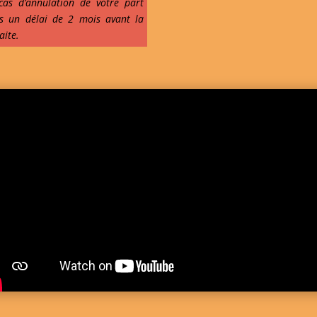
cas d’annulation de votre part
s un délai de 2 mois avant la
aite.