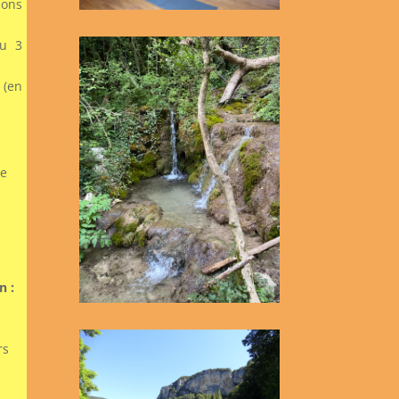
ons
ou 3
(en
se
n :
rs