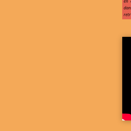
en 
dan
retr