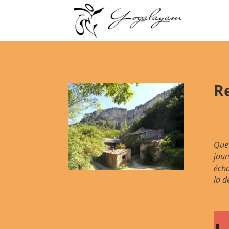
Re
Que 
jour
écha
la d