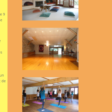
e 9
le
e
es
 un
t de