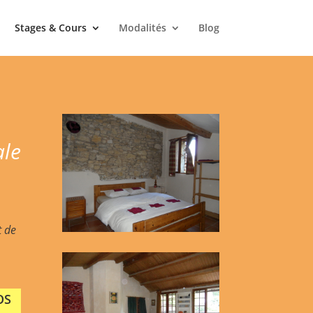
Stages & Cours
Modalités
Blog
le
t de
OS