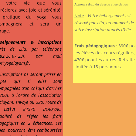
r votre vie que vous
Apportez drap du dessus et serviettes
récierez avec joie et sérénité.
Note
:
Votre hébergement est
 pratique du yoga vous
réservé par Lila, au moment de
compagnera et sera un
votre inscription auprès d’elle
.
rage.
seignements & inscriptions
Frais pédagogiques
: 390€ po
rès de Lila, par téléphone
les élèves des cours réguliers,
6.82.26.67.23), par mail
470€ pour les autres. Retraite
fo@yogalayam.fr)
limitée à 15 personnes.
 inscriptions ne seront prises en
mpte que si elles sont
ompagnées d’un chèque d’arrhes
200€ à l’ordre de l’association
alayam, envoyé au 220, route de
 Estève 84570 BLAUVAC.
sibilité de régler les frais
agogiques en 2 échéances. Les
hes pourront être remboursées