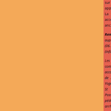
su
app
La
ac
anc
Ren
aup
(0
(in
Les
co
acc
de 
Yog
St
Pos
péd
arr