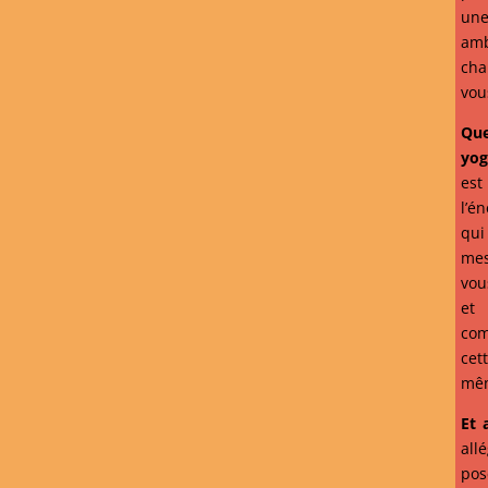
une
amb
cha
vou
Que
yo
est
l’é
qui
mes
vou
e
com
cet
mê
Et 
all
pos