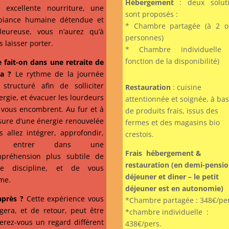
Hébergement
: deux soluti
 excellente nourriture, une
sont proposés :
iance humaine détendue et
* Chambre partagée (à 2 
leureuse, vous n’aurez qu’à
personnes)
s laisser porter.
* Chambre individuelle 
fonction de la disponibilité)
 fait-on dans une retraite de
ga ?
Le rythme de la journée
 structuré afin de solliciter
Restauration
: cuisine
nergie, et évacuer les lourdeurs
attentionnée et soignée, à ba
 vous encombrent. Au fur et à
de produits frais, issus des
ure d’une énergie renouvelée
fermes et des magasins bio
s allez intégrer, approfondir,
crestois.
t entrer dans une
Frais hébergement &
préhension plus subtile de
restauration (en demi-pensio
te discipline, et de vous
déjeuner et diner – le petit
me.
déjeuner est en autonomie)
après ?
Cette expérience vous
*Chambre partagée : 348€/pe
égera, et de retour, peut être
*chambre individuelle :
erez-vous un regard différent
438€/pers.