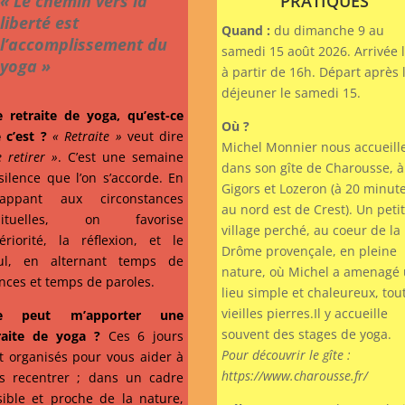
« Le chemin vers la
PRATIQUES
liberté est
Quand :
du dimanche 9 au
l’accomplissement du
samedi 15 août 2026. Arrivée l
yoga »
à partir de 16h. Départ après 
déjeuner le samedi 15.
 retraite de yoga, qu’est-ce
Où ?
 c’est ?
« Retraite »
veut dire
Michel Monnier nous accueill
e retirer »
. C’est une semaine
dans son gîte de Charousse, à
silence que l’on s’accorde. En
Gigors et Lozeron (à 20 minut
happant aux circonstances
au nord est de Crest). Un petit
bituelles, on favorise
village perché, au coeur de la
ntériorité, la réflexion, et le
Drôme provençale, en pleine
ul, en alternant temps de
nature, où Michel a amenagé
ences et temps de paroles.
lieu simple et chaleureux, tou
vieilles pierres.Il y accueille
e peut m’apporter une
souvent des stages de yoga.
raite de yoga ?
Ces 6 jours
Pour découvrir le gîte :
t organisés pour vous aider à
https://www.charousse.fr/
s recentrer ; dans un cadre
sible et proche de la nature,