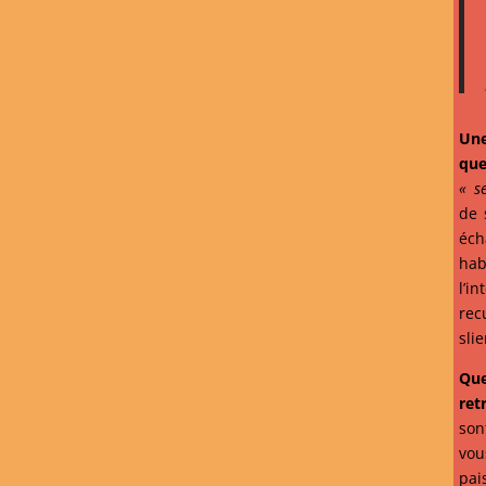
Une
que
« s
de 
éc
ha
l’i
rec
sli
Qu
ret
son
vou
pai