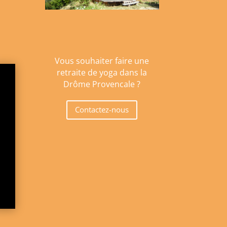
Vous souhaiter faire une
retraite de yoga dans la
Drôme Provencale ?
Contactez-nous